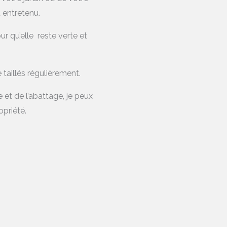
 entretenu.
ur qu’elle reste verte et
 taillés régulièrement.
t de l’abattage, je peux
opriété.